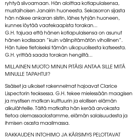
ryhtyä siivoamaan. Hän aloittaa kotiapulaisensa,
mustaihoisen Janairin huoneesta. Sekasorron sijasta
hän näkee ankaran siistin, lähes tyhjän huoneen,
kunnes löytää vaatekaapista torakan…
G.H. tajuaa että hänen kotiapulaisensa on asunut
hänen kodissaan ”kuin välinpitämätön vihollinen”.
Hän tulee tietoiseksi tämän ulkopuolisesta katseesta.
G.H. yrittää saada torakan hengiltä…
MILLAINEN MUOTO MINUN PITÄISI ANTAA SILLE MITÄ
MINULLE TAPAHTUI?
Sisäiset ja ulkoiset rakennelmat hajoavat Clarice
Lispectorin teoksessa. G.H. tekee mielessään maagisen
ja mystisen matkan kulttuurin ja elollisen elämän
alkulähteille. Tältä matkalta hän kerää arvokasta
tietoa olemassaolostamme, elämän salaisuudesta ja
ihmisen osasta maailmassa.
RAKKAUDEN INTOHIMO JA KÄRSIMYS PELOTTAVAT