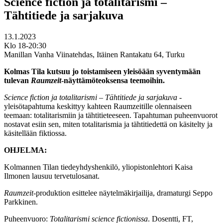
Science fiction ja totalitarismi –
Tähtitiede ja sarjakuva
13.1.2023
Klo 18-20:30
Manillan Vanha Viinatehdas, Itäinen Rantakatu 64, Turku
Kolmas Tila kutsuu jo toistamiseen yleisöään syventymään
tulevan
Raumzeit
-näyttämöteoksensa teemoihin.
Science fiction ja totalitarismi – Tähtitiede ja sarjakuva
-
yleisötapahtuma keskittyy kahteen Raumzeitille olennaiseen
teemaan: totalitarismiin ja tähtitieteeseen. Tapahtuman puheenvuorot
nostavat esiin sen, miten totalitarismia ja tähtitiedettä on käsitelty ja
käsitellään fiktiossa.
OHJELMA:
Kolmannen Tilan tiedeyhdyshenkilö, yliopistonlehtori Kaisa
Ilmonen lausuu tervetulosanat.
Raumzeit
-produktion esittelee näytelmäkirjailija, dramaturgi Seppo
Parkkinen.
Puheenvuoro:
Totalitarismi science fictionissa
. Dosentti, FT,