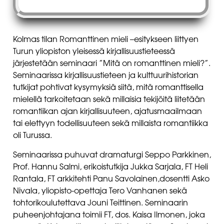
Kolmas tilan Romanttinen mieli –esitykseen liittyen
Turun yliopiston yleisessä kirjallisuustieteessä
järjestetään seminaari ”Mitä on romanttinen mieli?”.
Seminaarissa kirjallisuustieteen ja kulttuurihistorian
tutkijat pohtivat kysymyksiä siitä, mitä romanttisella
mielellä tarkoitetaan sekä millaisia tekijöitä liitetään
romantiikan ajan kirjallisuuteen, ajatusmaailmaan
tai elettyyn todellisuuteen sekä millaista romantiikka
oli Turussa.
Seminaarissa puhuvat dramaturgi Seppo Parkkinen,
Prof. Hannu Salmi, erikoistutkija Jukka Sarjala, FT Heli
Rantala, FT arkkitehti Panu Savolainen,dosentti Asko
Nivala, yliopisto-opettaja Tero Vanhanen sekä
tohtorikoulutettava Jouni Teittinen. Seminaarin
puheenjohtajana toimii FT, dos. Kaisa Ilmonen, joka