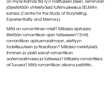
on myös Kolmas tila ry:n hallituksen jäsen. Seminaari
järjestetään yhteistyössä tutkimuskeskus SELMAn
kanssa (Centre for the Study of Storytelling,
Experientiality and Memory).
Mitä on romanttinen mieli? Millaisia ajatuksia
liitetään romantiikan ajan taiteeseen? Entä
romantiikan ajatusmaailmaan, elettyyn
todellisuuteen ja filosofiaan? Millaisia merkityksiä
ihminen ja yksilö saivat romantiikan
aatemaailmassa ja taiteessa? Millaista romantiikka
oli Turussa? Mitä romantiikan aikana pelättiin,
toivottiin, vieroksuttiin tai pidettiin tavoiteltavana?
Klo. 12.15 Avaussanat Kaisa Ilmonen ja Seppo
Parkkinen
12.30-13.00 Hannu Salmi: ”Tulikoe — Turku, tunteiden
palo ja romantiikka”
13.00-13.30 Panu Savolainen: ”Romantiikka, tila ja
arkkitehtuuri”