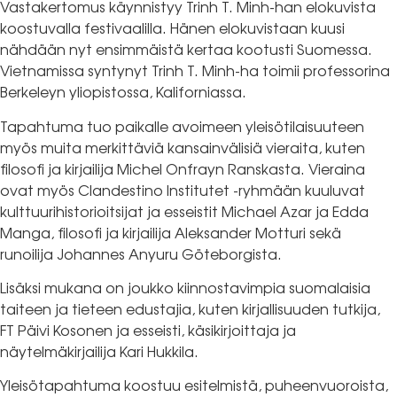
Vastakertomus käynnistyy Trinh T. Minh-han elokuvista
koostuvalla festivaalilla. Hänen elokuvistaan kuusi
nähdään nyt ensimmäistä kertaa kootusti Suomessa.
Vietnamissa syntynyt Trinh T. Minh-ha toimii professorina
Berkeleyn yliopistossa, Kaliforniassa.
Tapahtuma tuo paikalle avoimeen yleisötilaisuuteen
myös muita merkittäviä kansainvälisiä vieraita, kuten
filosofi ja kirjailija Michel Onfrayn Ranskasta. Vieraina
ovat myös Clandestino Institutet -ryhmään kuuluvat
kulttuurihistorioitsijat ja esseistit Michael Azar ja Edda
Manga, filosofi ja kirjailija Aleksander Motturi sekä
runoilija Johannes Anyuru Göteborgista.
Lisäksi mukana on joukko kiinnostavimpia suomalaisia
taiteen ja tieteen edustajia, kuten kirjallisuuden tutkija,
FT Päivi Kosonen ja esseisti, käsikirjoittaja ja
näytelmäkirjailija Kari Hukkila.
Yleisötapahtuma koostuu esitelmistä, puheenvuoroista,