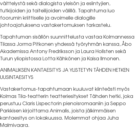
väittelystä sekä dialogista yleisön ja esiintyjien,
tutkijoiden ja taiteilijoiden välillä. Tapahtuma luo
foorumin kriittiselle ja avoimelle dialogille
johtoajatuksena vastakertomuksen tarkastelu.
Tapahtuman sisällön suunnittelusta vastaa Kolmannessa
Tilassa Jorma Pitkonen yhdessä työryhmän kanssa, Åbo
Akademissa Antony Fredriksson ja Laura Hollsten sekä
Turun yliopistossa Lotta Kähkönen ja Kaisa Ilmonen.
ANIMALIKSEN KANTAESITYS JA YLISTETYN TÄHDEN HETKEN
UUSINTAESITYS
Vastakertomus-tapahtumaan kuuluvat kiinteästi myös
Kolmas Tila-teatterin teatteriesitykset Tähden hetki, joka
perustuu Claris Lispectorin pienoisromaaniin ja Seppo
Parkkisen kirjoittama Animalis, joista jälkimmäisen
kantaesitys on lokakuussa. Molemmat ohjaa Juha
Malmivaara.