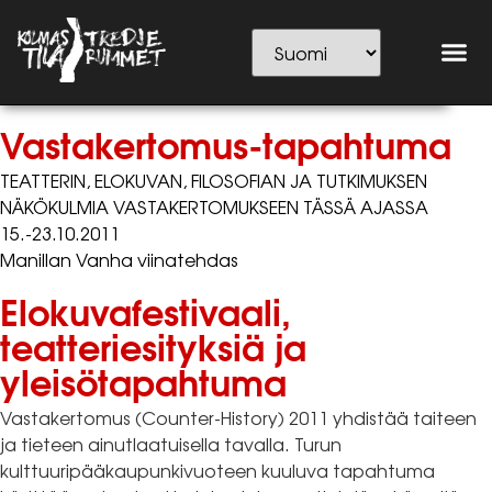
Vastakertomus-tapahtuma
TEATTERIN, ELOKUVAN, FILOSOFIAN JA TUTKIMUKSEN
NÄKÖKULMIA VASTAKERTOMUKSEEN TÄSSÄ AJASSA
15.-23.10.2011
Manillan Vanha viinatehdas
Elokuvafestivaali,
teatteriesityksiä ja
yleisötapahtuma
Vastakertomus (Counter-History) 2011 yhdistää taiteen
ja tieteen ainutlaatuisella tavalla. Turun
kulttuuripääkaupunkivuoteen kuuluva tapahtuma