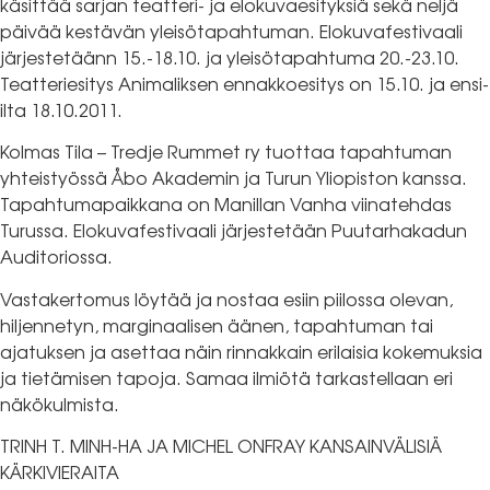
käsittää sarjan teatteri- ja elokuvaesityksiä sekä neljä
päivää kestävän yleisötapahtuman. Elokuvafestivaali
järjestetäänn 15.-18.10. ja yleisötapahtuma 20.-23.10.
Teatteriesitys Animaliksen ennakkoesitys on 15.10. ja ensi-
ilta 18.10.2011.
Kolmas Tila – Tredje Rummet ry tuottaa tapahtuman
yhteistyössä Åbo Akademin ja Turun Yliopiston kanssa.
Tapahtumapaikkana on Manillan Vanha viinatehdas
Turussa. Elokuvafestivaali järjestetään Puutarhakadun
Auditoriossa.
Vastakertomus löytää ja nostaa esiin piilossa olevan,
hiljennetyn, marginaalisen äänen, tapahtuman tai
ajatuksen ja asettaa näin rinnakkain erilaisia kokemuksia
ja tietämisen tapoja. Samaa ilmiötä tarkastellaan eri
näkökulmista.
TRINH T. MINH-HA JA MICHEL ONFRAY KANSAINVÄLISIÄ
KÄRKIVIERAITA