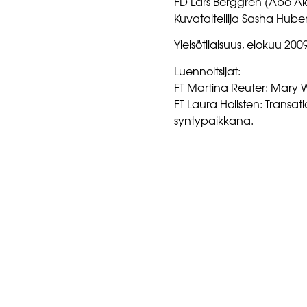
FD Lars Berggren (Åbo Aka
Kuvataiteilija Sasha Huber
Yleisötilaisuus, elokuu 200
Luennoitsijat:
FT Martina Reuter: Mary Wo
FT Laura Hollsten: Transa
syntypaikkana.