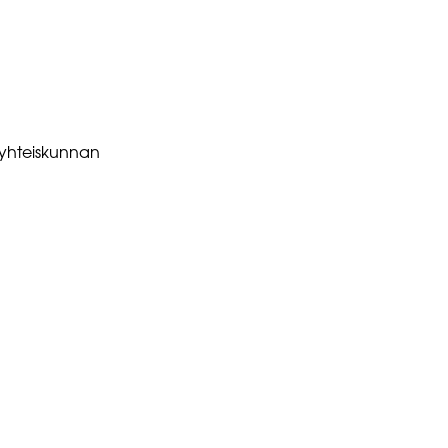
n yhteiskunnan
YHTEYS
info@kolmastila.net