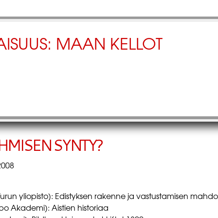
LAISUUS: MAAN KELLOT
HMISEN SYNTY?
2008
Turun yliopisto): Edistyksen rakenne ja vastustamisen mahd
o Akademi): Aistien historiaa