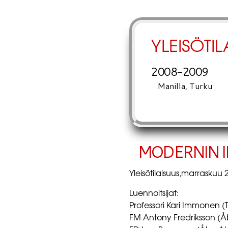
YLEISÖTI
2008-2009
Manilla, Turku
MODERNIN I
Yleisötilaisuus,marraskuu 
Luennoitsijat:
Professori Kari Immonen (
FM Antony Fredriksson (Åb