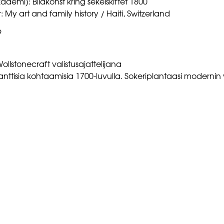
demi): Bildkonst kring sekelskiftet 1800
: My art and family history / Haiti, Switzerland
9
llstonecraft valistusajattelijana
tlanttisia kohtaamisia 1700-luvulla. Sokeriplantaasi moderni
SEURAA MEITÄ