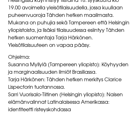
Helsingissä käynnistyy tiistaina 18. syyskuuta klo
19.00 avoimella yleisötilaisuudella, jossa kuullaan
puheenvuoroja Tähden hetken maailmasta.
Mukana on puhujia sekä Tampereen että Helsingin
yliopistoista, ja lisäksi tilaisuudessa esiintyy Tähden
hetken suomentaja Tarja Härkönen.
Yleisötilaisuuteen on vapaa pääsy.
Ohjelma:
Susanna Myllylä (Tampereen yliopisto): Köyhyyden
ja marginaalisuuden ilmiöt Brasiliassa.
Tarja Härkönen: Tähden hetken merkitys Clarice
Lispectorin tuotannossa.
Sarri Vuorisalo-Tiitinen (Helsingin yliopisto): Naisen
elämänvalinnat Latinalaisessa Amerikassa:
identiteetti risteyskohdassa