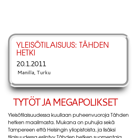
YLEISÖTILAISUUS: TÄHDEN
HETKI
20.1.2011
Manilla, Turku
TYTÖT JA MEGAPOLIKSET
Yleisötilaisuudessa kuullaan puheenvuoroja Tähden
hetken maailmasta. Mukana on puhujia sekä
Tampereen että Helsingin yliopistoista, ja lisäksi
tilaisuudessa esiintyy Tähden hetken suomentaja