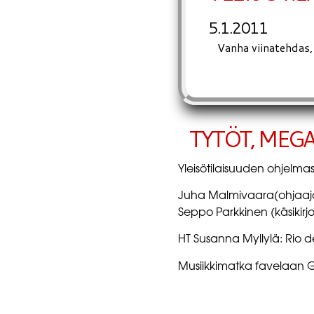
5.1.2011
Vanha viinatehdas,
TYTÖT, MEGA
Yleisötilaisuuden ohjelma
Juha Malmivaara(ohjaaja)
Seppo Parkkinen (käsikirjo
HT Susanna Myllylä: Rio de
Musiikkimatka favelaan Gi