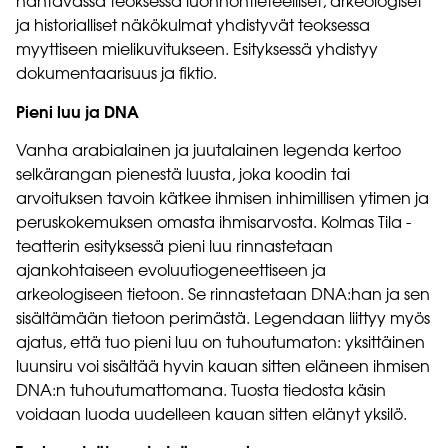
nähtävässä teoksessa luonnontieteelliset, arkeologiset
ja historialliset näkökulmat yhdistyvät teoksessa
myyttiseen mielikuvitukseen. Esityksessä yhdistyy
dokumentaarisuus ja fiktio.
Pieni luu ja DNA
Vanha arabialainen ja juutalainen legenda kertoo
selkärangan pienestä luusta, joka koodin tai
arvoituksen tavoin kätkee ihmisen inhimillisen ytimen ja
peruskokemuksen omasta ihmisarvosta. Kolmas Tila -
teatterin esityksessä pieni luu rinnastetaan
ajankohtaiseen evoluutiogeneettiseen ja
arkeologiseen tietoon. Se rinnastetaan DNA:han ja sen
sisältämään tietoon perimästä. Legendaan liittyy myös
ajatus, että tuo pieni luu on tuhoutumaton: yksittäinen
luunsiru voi sisältää hyvin kauan sitten eläneen ihmisen
DNA:n tuhoutumattomana. Tuosta tiedosta käsin
voidaan luoda uudelleen kauan sitten elänyt yksilö.