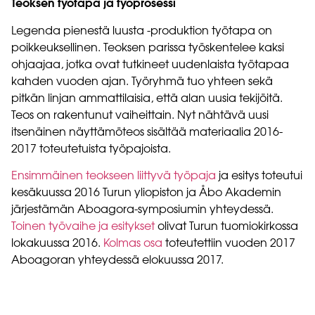
Teoksen työtapa ja työprosessi
Legenda pienestä luusta -produktion työtapa on
poikkeuksellinen. Teoksen parissa työskentelee kaksi
ohjaajaa, jotka ovat tutkineet uudenlaista työtapaa
kahden vuoden ajan. Työryhmä tuo yhteen sekä
pitkän linjan ammattilaisia, että alan uusia tekijöitä.
Teos on rakentunut vaiheittain. Nyt nähtävä uusi
itsenäinen näyttämöteos sisältää materiaalia 2016-
2017 toteutetuista työpajoista.
Ensimmäinen teokseen liittyvä työpaja
ja esitys toteutui
kesäkuussa 2016 Turun yliopiston ja Åbo Akademin
järjestämän Aboagora-symposiumin yhteydessä.
Toinen työvaihe ja esitykset
olivat Turun tuomiokirkossa
lokakuussa 2016.
Kolmas osa
toteutettiin vuoden 2017
Aboagoran yhteydessä elokuussa 2017.