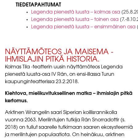
TIEDETAPAHTUMAT
Legenda pienestä luusta – kolmas osa
(25.8.2
Legenda pienestä luusta – toinen osa
(7.-8.10
Legenda pienestä luusta – ensimmäinen osa
(
NÄYTTÄMÖTEOS JA MAISEMA -
IHMISLAJIN PITKÄ HISTORIA.
Kolmas Tila -teatterin uusin näyttämöteos Legenda
pienestä luusta-osa IV Rán, on ensi-illassa Turun
kaupunginteatterissa 23.2.2018.
Kiehtova, mielikuvituksellinen matka – ihmislajin pitkä
kertomus.
Arktinen Wrangelin saari Siperian koillisrannikolla
vuonna 2063. Merilintujen tutkija Rán Snorradottir (s.
2018) on tullut saarelle tutkimaan saaren ekosysteemiä
ja merilintujen populaatiota. On heinäkuu, arktinen