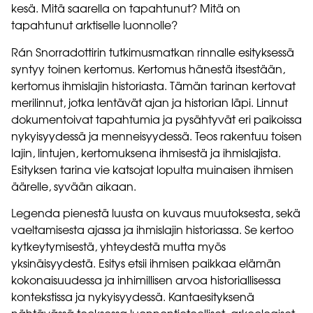
kesä. Mitä saarella on tapahtunut? Mitä on
tapahtunut arktiselle luonnolle?
Rán Snorradottirin tutkimusmatkan rinnalle esityksessä
syntyy toinen kertomus. Kertomus hänestä itsestään,
kertomus ihmislajin historiasta. Tämän tarinan kertovat
merilinnut, jotka lentävät ajan ja historian läpi. Linnut
dokumentoivat tapahtumia ja pysähtyvät eri paikoissa
nykyisyydessä ja menneisyydessä. Teos rakentuu toisen
lajin, lintujen, kertomuksena ihmisestä ja ihmislajista.
Esityksen tarina vie katsojat lopulta muinaisen ihmisen
äärelle, syvään aikaan.
Legenda pienestä luusta on kuvaus muutoksesta, sekä
vaeltamisesta ajassa ja ihmislajin historiassa. Se kertoo
kytkeytymisestä, yhteydestä mutta myös
yksinäisyydestä. Esitys etsii ihmisen paikkaa elämän
kokonaisuudessa ja inhimillisen arvoa historiallisessa
kontekstissa ja nykyisyydessä. Kantaesityksenä