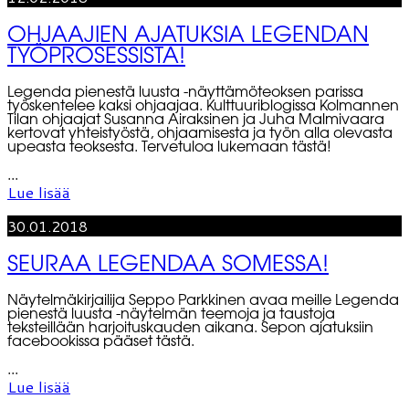
OHJAAJIEN AJATUKSIA LEGENDAN
TYÖPROSESSISTA!
Legenda pienestä luusta -näyttämöteoksen parissa
työskentelee kaksi ohjaajaa. Kulttuuriblogissa Kolmannen
Tilan ohjaajat Susanna Airaksinen ja Juha Malmivaara
kertovat yhteistyöstä, ohjaamisesta ja työn alla olevasta
upeasta teoksesta. Tervetuloa lukemaan tästä!
...
Lue lisää
30.01.2018
SEURAA LEGENDAA SOMESSA!
Näytelmäkirjailija Seppo Parkkinen avaa meille Legenda
pienestä luusta -näytelmän teemoja ja taustoja
teksteillään harjoituskauden aikana. Sepon ajatuksiin
facebookissa pääset tästä.
...
Lue lisää