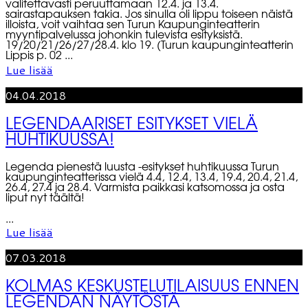
valitettavasti peruuttamaan 12.4. ja 13.4.
sairastapauksen takia. Jos sinulla oli lippu toiseen näistä
illoista, voit vaihtaa sen Turun Kaupunginteatterin
myyntipalvelussa johonkin tulevista esityksistä.
19/20/21/26/27/28.4. klo 19. (Turun kaupunginteatterin
Lippis p. 02 ...
Lue lisää
04.04.2018
LEGENDAARISET ESITYKSET VIELÄ
HUHTIKUUSSA!
Legenda pienestä luusta -esitykset huhtikuussa Turun
kaupunginteatterissa vielä 4.4, 12.4, 13.4, 19.4, 20.4, 21.4,
26.4, 27.4 ja 28.4. Varmista paikkasi katsomossa ja osta
liput nyt täältä!
...
Lue lisää
07.03.2018
KOLMAS KESKUSTELUTILAISUUS ENNEN
LEGENDAN NÄYTÖSTÄ