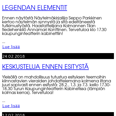
LEGENDAN ELEMENTIT
Ennen näytöstä Näytelmäkirjailija Seppo Parkkinen
kertoo näytelmän synnystä ja sitä edeltäneestä
tutkimustyöstä. Haastattelijana Kolmannen Tilan
tiedehenkilö Annamari Konttinen. Tervetuloa klo 17.30
kaupunginteatterin kabinettiin!
...
Lue lisää
24.02.2018
KESKUSTELUA ENNEN ESITYSTÄ
Yleisöllä on mahdollisuus tutustua esityksen teemoihin
kiinnostavien vieraiden johdattelemana kolmena iltana
juuri sopivasti ennen esitystä: 28.2., 1.3. ja 7.3. kello 17.30-
18.30 Turun Kaupunginteatterin Kabinetissa (lämpiön
kolmas kerros). Tervetuloa!
...
Lue lisää
12.02.2018