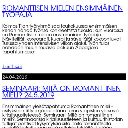
ROMANTTISEN MIELEN ENSIMMÄINEN
TYÖPAJA
Kolmas Tilan työryhmä saa toukokuussa ensimmäisen
kerran nähdä työnsä konkreettista tulosta, kun vuorossa
on Romanttisen mielen ensimmäinen työpaja.
Näyttelijät, koreografi, kuorot ja säveltäjät kokoontuvat
Turussa yhden intensiivisen viikon ajaksi. Työn tulos
nähdään muun muassa elokuun Aboagora-
tapahtumassa!
...
Lue lisää
24.04.2019
SEMINAARI: MITÄ ON ROMANTTINEN
MIELI? 24.5.2019
Ensimmäinen yleisötapahtuma Romanttinen mieli –
esitykseen liittyen järjestetään Turun yliopiston yleisessä
kirjallisuustieteessä: Seminaari: Mitä on romanttinen
mieli?. Seminaarissa kirjallisuustieteen ja kulttuurihistorian
tutkijat pohtivat kysymyksiä siitä, mitä romanttisella