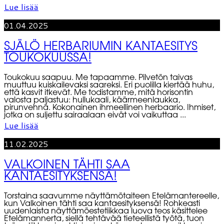
Lue lisää
01.04.2025
SJÄLÖ HERBARIUMIN KANTAESITYS
TOUKOKUUSSA!
Toukokuu saapuu. Me tapaamme. Pilvetön taivas
muuttuu kuiskailevaksi saareksi. Eri puolilla kiertää huhu,
että kasvit itkevät. Me todistamme, mitä horisontin
valosta paljastuu: hullukaali, käärmeenlaukka,
pirunvehnä. Kokonainen ihmeellinen herbaario. Ihmiset,
jotka on suljettu sairaalaan eivät voi vaikuttaa ...
Lue lisää
11.02.2025
VALKOINEN TÄHTI SAA
KANTAESITYKSENSÄ!
Torstaina saavumme näyttämötaiteen Etelämantereelle,
kun Valkoinen tähti saa kantaesityksensä! Rohkeasti
uudenlaista näyttämöestetiikkaa luova teos käsittelee
Etelämannerta, siellä tehtävää tieteellistä työtä, tuon