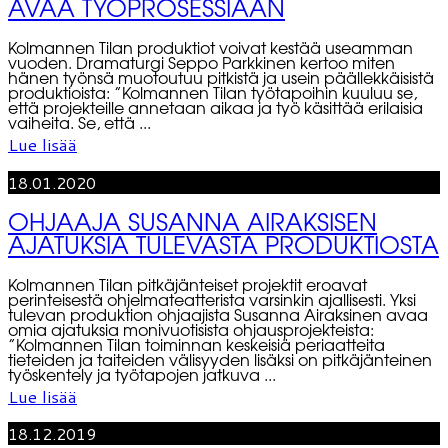
AVAA TYÖPROSESSIAAN
Kolmannen Tilan produktiot voivat kestää useamman
vuoden. Dramaturgi Seppo Parkkinen kertoo miten
hänen työnsä muotoutuu pitkistä ja usein päällekkäisistä
produktioista: ”Kolmannen Tilan työtapoihin kuuluu se,
että projekteille annetaan aikaa ja työ käsittää erilaisia
vaiheita. Se, että ...
Lue lisää
18.01.2020
OHJAAJA SUSANNA AIRAKSISEN
AJATUKSIA TULEVASTA PRODUKTIOSTA
Kolmannen Tilan pitkäjänteiset projektit eroavat
perinteisestä ohjelmateatterista varsinkin ajallisesti. Yksi
tulevan produktion ohjaajista Susanna Airaksinen avaa
omia ajatuksia monivuotisista ohjausprojekteista:
”Kolmannen Tilan toiminnan keskeisiä periaatteita
tieteiden ja taiteiden välisyyden lisäksi on pitkäjänteinen
työskentely ja työtapojen jatkuva ...
Lue lisää
18.12.2019