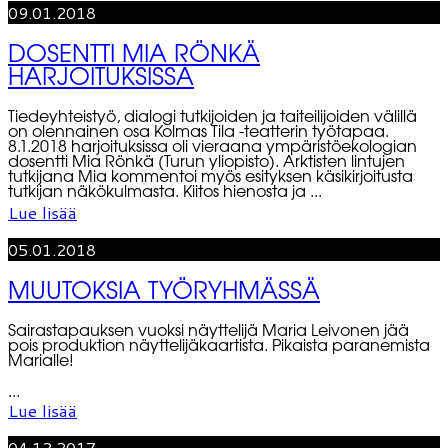
09.01.2018
DOSENTTI MIA RÖNKÄ
HARJOITUKSISSA
Tiedeyhteistyö, dialogi tutkijoiden ja taiteilijoiden välillä
on olennainen osa Kolmas Tila -teatterin työtapaa.
8.1.2018 harjoituksissa oli vieraana ympäristöekologian
dosentti Mia Rönkä (Turun yliopisto). Arktisten lintujen
tutkijana Mia kommentoi myös esityksen käsikirjoitusta
tutkijan näkökulmasta. Kiitos hienosta ja ...
Lue lisää
05.01.2018
MUUTOKSIA TYÖRYHMÄSSÄ
Sairastapauksen vuoksi näyttelijä Maria Leivonen jää
pois produktion näyttelijäkaartista. Pikaista paranemista
Marialle!
...
Lue lisää
04.12.2017