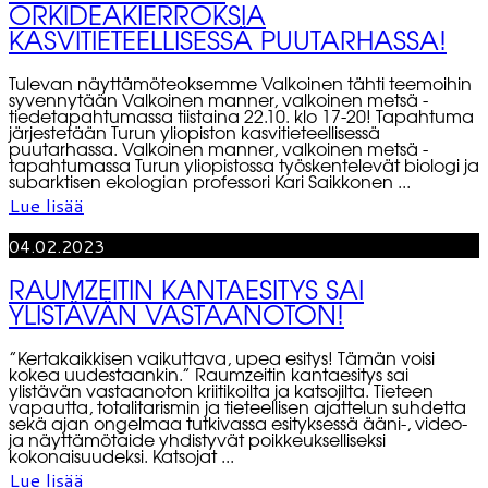
ORKIDEAKIERROKSIA
KASVITIETEELLISESSÄ PUUTARHASSA!
Tulevan näyttämöteoksemme Valkoinen tähti teemoihin
syvennytään Valkoinen manner, valkoinen metsä -
tiedetapahtumassa tiistaina 22.10. klo 17-20! Tapahtuma
järjestetään Turun yliopiston kasvitieteellisessä
puutarhassa. Valkoinen manner, valkoinen metsä -
tapahtumassa Turun yliopistossa työskentelevät biologi ja
subarktisen ekologian professori Kari Saikkonen ...
Lue lisää
04.02.2023
RAUMZEITIN KANTAESITYS SAI
YLISTÄVÄN VASTAANOTON!
”Kertakaikkisen vaikuttava, upea esitys! Tämän voisi
kokea uudestaankin.” Raumzeitin kantaesitys sai
ylistävän vastaanoton kriitikoilta ja katsojilta. Tieteen
vapautta, totalitarismin ja tieteellisen ajattelun suhdetta
sekä ajan ongelmaa tutkivassa esityksessä ääni-, video-
ja näyttämötaide yhdistyvät poikkeukselliseksi
kokonaisuudeksi. Katsojat ...
Lue lisää