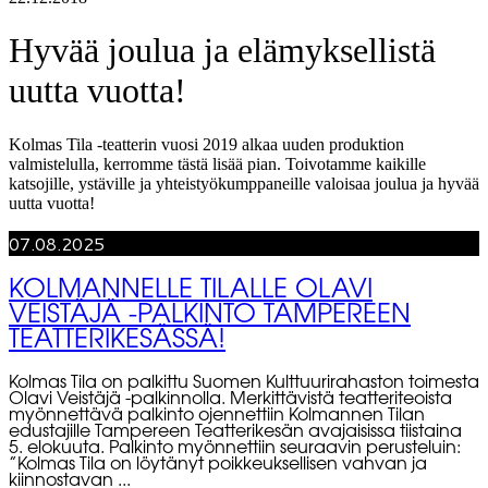
Hyvää joulua ja elämyksellistä
uutta vuotta!
Kolmas Tila -teatterin vuosi 2019 alkaa uuden produktion
valmistelulla, kerromme tästä lisää pian. Toivotamme kaikille
katsojille, ystäville ja yhteistyökumppaneille valoisaa joulua ja hyvää
uutta vuotta!
07.08.2025
KOLMANNELLE TILALLE OLAVI
VEISTÄJÄ -PALKINTO TAMPEREEN
TEATTERIKESÄSSÄ!
Kolmas Tila on palkittu Suomen Kulttuurirahaston toimesta
Olavi Veistäjä -palkinnolla. Merkittävistä teatteriteoista
myönnettävä palkinto ojennettiin Kolmannen Tilan
edustajille Tampereen Teatterikesän avajaisissa tiistaina
5. elokuuta. Palkinto myönnettiin seuraavin perusteluin:
”Kolmas Tila on löytänyt poikkeuksellisen vahvan ja
kiinnostavan ...