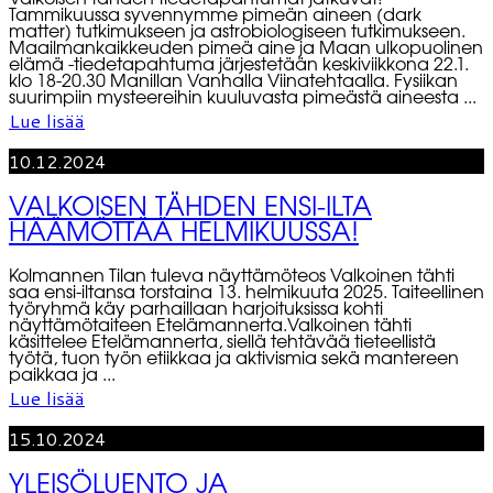
Tammikuussa syvennymme pimeän aineen (dark
matter) tutkimukseen ja astrobiologiseen tutkimukseen.
Maailmankaikkeuden pimeä aine ja Maan ulkopuolinen
elämä -tiedetapahtuma järjestetään keskiviikkona 22.1.
klo 18-20.30 Manillan Vanhalla Viinatehtaalla. Fysiikan
suurimpiin mysteereihin kuuluvasta pimeästä aineesta ...
Lue lisää
10.12.2024
VALKOISEN TÄHDEN ENSI-ILTA
HÄÄMÖTTÄÄ HELMIKUUSSA!
Kolmannen Tilan tuleva näyttämöteos Valkoinen tähti
saa ensi-iltansa torstaina 13. helmikuuta 2025. Taiteellinen
työryhmä käy parhaillaan harjoituksissa kohti
näyttämötaiteen Etelämannerta.Valkoinen tähti
käsittelee Etelämannerta, siellä tehtävää tieteellistä
työtä, tuon työn etiikkaa ja aktivismia sekä mantereen
paikkaa ja ...
Lue lisää
15.10.2024
YLEISÖLUENTO JA