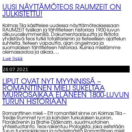
UUSI NÄYTTÄMÖTEOS RAUMZEIT ON
JULKISTETTU!
Kolmas Tila käsittelee uudessa näyttämöteoksessaan
RAUMZEIT fysiikan ja tähtitieteen historiaa 1900-luvun
alkuvuosikymmenillä. Dokumentaarisuutta ja fiktiota
yhdistävä teos tutkii totalitarismin ja tieteellisen ajattelun
suhteita, tieteen vapautta, ajan ongelmaa ja
suomalaisen tähtitieteen historiaa. Kuinka miellämme
olemassaoloa ja aikaa, ...
Lue lisää
26.07.2021
LIPUT OVAT NYT MYYNNISSÄ –
ROMANTTINEN MIELI SUKELTAA
MURROSAIKAA ELÄNEEN 1800-LUVUN
TURUN HISTORIAAN
Romanttinen mieli – Ett romantiskt sinne on Kolmas Tila –
Tredje Rummet ry:n ja kahden turkulaisen kuoron,
Florakörenin ja Brahe Djäknarin, suurimuotoinen
yhteistuotanto. Teos rakentuu Prologista, joka esitetään
Turun tuomiokirkossa ja näytelmästä Romanttinen mieli,