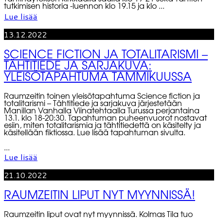
tutkimisen historia -luennon klo 19.15 ja klo ...
Lue lisää
13.12.2022
SCIENCE FICTION JA TOTALITARISMI –
TÄHTITIEDE JA SARJAKUVA:
YLEISÖTAPAHTUMA TAMMIKUUSSA
Raumzeitin toinen yleisötapahtuma Science fiction ja
totalitarismi – Tähtitiede ja sarjakuva järjestetään
Manillan Vanhalla Viinatehtaalla Turussa perjantaina
13.1. klo 18-20:30. Tapahtuman puheenvuorot nostavat
esiin, miten totalitarismia ja tähtitiedettä on käsitelty ja
käsitellään fiktiossa. Lue lisää tapahtuman sivulta.
...
Lue lisää
21.10.2022
RAUMZEITIN LIPUT NYT MYYNNISSÄ!
Raumzeitin liput ovat nyt myynnissä. Kolmas Tila tuo