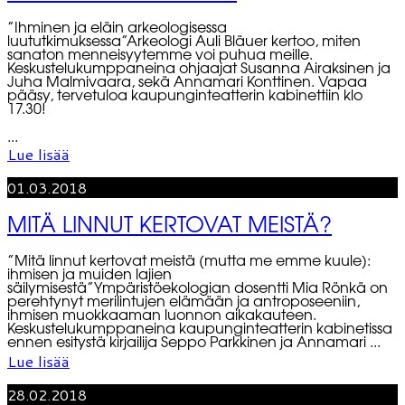
”Ihminen ja eläin arkeologisessa
luututkimuksessa”Arkeologi Auli Bläuer kertoo, miten
sanaton menneisyytemme voi puhua meille.
Keskustelukumppaneina ohjaajat Susanna Airaksinen ja
Juha Malmivaara, sekä Annamari Konttinen. Vapaa
pääsy, tervetuloa kaupunginteatterin kabinettiin klo
17.30!
...
Lue lisää
01.03.2018
MITÄ LINNUT KERTOVAT MEISTÄ?
”Mitä linnut kertovat meistä (mutta me emme kuule):
ihmisen ja muiden lajien
säilymisestä”Ympäristöekologian dosentti Mia Rönkä on
perehtynyt merilintujen elämään ja antroposeeniin,
ihmisen muokkaaman luonnon aikakauteen.
Keskustelukumppaneina kaupunginteatterin kabinetissa
ennen esitystä kirjailija Seppo Parkkinen ja Annamari ...
Lue lisää
28.02.2018