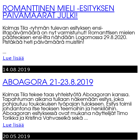
ROMANTTINEN MIELI -ESITYKSEN
PÄIVÄMÄÄRÄT JULKI!
Kolmas Tila -ryhmän tulevan esityksen ensi-
iltapäivämäärä on nyt varmistunut! Romanttisen mielen
pääteoksen ensi-ilta nähdään Logomossa 29.8.2020.
Pistäkää heti päivämäärä muistiin!
...
Lue lisää
14.08.2019
ABOAGORA 21-23.8.2019
Kolmas Tila tekee taas yhteistyötä Aboagoran kanssa.
Tapahtuman aikana tullaan näkemään esitys, joka
pohjautuu toukokuisen työpajan tulokseen. Esitys toimii
johdantona itse teoksen teemoihin ja henkilöihin.
Aboagoran esityksessä ovat mukana näyttelijät Timo
Torikka ja Kristina Vahvaselkä sekä ...
Lue lisää
20.05.2019