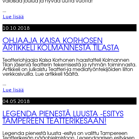
valoisaa joulua ja hyvää uutta vuotta!
...
Lue lisää
10.10.2018
OHJAAJA KAISA KORHOSEN
ARTIKKELI KOLMANNESTA TILASTA
Teatteriohjaaja Kaisa Korhonen haastatteli Kolmannen
Tilan jäseniä teatterin tekemisestä ja ryhmän toiminnasta.
Artikkeli on julkaistu Teatteri-ja mediatyöntekijöiden liiton
verkkosivuilla. Lue artikkeli täältä.
...
Lue lisää
04.05.2018
LEGENDA PIENESTÄ LUUSTA -ESITYS
TAMPEREEN TEATTERIKESÄÄN!
Legenda pienestä luusta -esitys on valittu Tampereen
Teatterikesän pääohjelmistoon. Legendaarisen esityksen