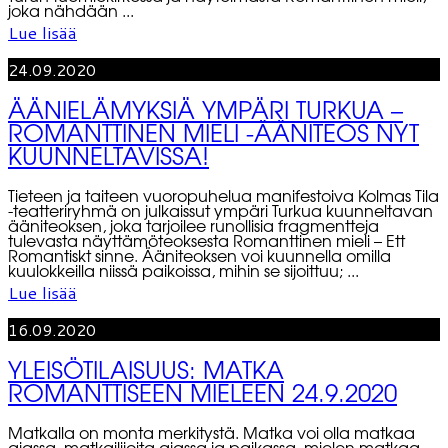
joka nähdään ...
Lue lisää
24.09.2020
ÄÄNIELÄMYKSIÄ YMPÄRI TURKUA –
ROMANTTINEN MIELI -ÄÄNITEOS NYT
KUUNNELTAVISSA!
Tieteen ja taiteen vuoropuhelua manifestoiva Kolmas Tila
-teatteriryhmä on julkaissut ympäri Turkua kuunneltavan
ääniteoksen, joka tarjoilee runollisia fragmentteja
tulevasta näyttämöteoksesta Romanttinen mieli – Ett
Romantiskt sinne. Ääniteoksen voi kuunnella omilla
kuulokkeilla niissä paikoissa, mihin se sijoittuu; ...
Lue lisää
16.09.2020
YLEISÖTILAISUUS: MATKA
ROMANTTISEEN MIELEEN 24.9.2020
Matkalla on monta merkitystä. Matka voi olla matkaa