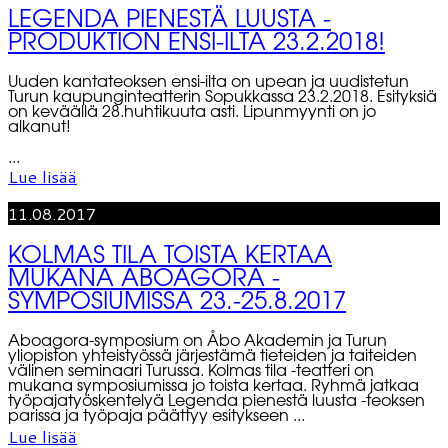
LEGENDA PIENESTÄ LUUSTA -
PRODUKTION ENSI-ILTA 23.2.2018!
Uuden kantateoksen ensi-ilta on upean ja uudistetun
Turun kaupunginteatterin Sopukkassa 23.2.2018. Esityksiä
on keväällä 28.huhtikuuta asti. Lipunmyynti on jo
alkanut!
...
Lue lisää
11.08.2017
KOLMAS TILA TOISTA KERTAA
MUKANA ABOAGORA -
SYMPOSIUMISSA 23.-25.8.2017
Aboagora-symposium on Åbo Akademin ja Turun
yliopiston yhteistyössä järjestämä tieteiden ja taiteiden
välinen seminaari Turussa. Kolmas tila -teatteri on
mukana symposiumissa jo toista kertaa. Ryhmä jatkaa
työpajatyöskentelyä Legenda pienestä luusta -teoksen
parissa ja työpaja päättyy esitykseen ...
Lue lisää