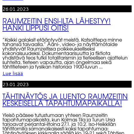
26.01.2023
RAUMZEITIN ENSI-ILTA LÄHESTYY!
HANKI LIPPUSI OITIS!
”Kaikki galaksit etääntyvät meistä. Katsoittepa minne
tahansa taivaalla.” Ääni-, video- ja näyttämötaide
yhdistyvät Raumzeitissa poikkeukselliseksi
kokonaisuudeksi. Dokumentaarisuutta ja fiktiota
yhdistävä teos tutkii totalitarismin ja tieteellisen ajattelun
suhteita, tieteen vapautta, ajan ongelmaa sekä
tähtitieteen ja fysiikan historiaa 1900-luvun ...
Lue lisää
23.01.2023
TÄHTINÄYTÖS JA LUENTO RAUMZEITIN
KESKEISELLÄ TAPAHTUMAPAIKALLA!
Yleisö pääsee tutustumaan yhteen Raumzeitin
tapahtumapaikoista, kun Kolmas Tila ja Turun Ursa
tarjoavat perjantai-iltoina 27.1. ja 10.2. Iso-Heikkilän
tähtitornilla samanaikaisesti kaksi tapahtumaa:
Tähtinäytöksen kirkkaalla säällä klo 19-21 sekä Tähtien