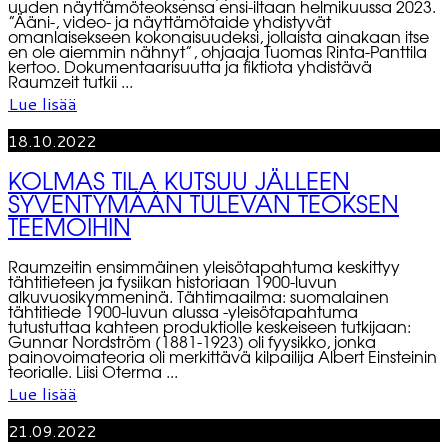
uuden näyttämöteoksensa ensi-iltaan helmikuussa 2023.
”Ääni-, video- ja näyttämötaide yhdistyvät
omanlaisekseen kokonaisuudeksi, jollaista ainakaan itse
en ole aiemmin nähnyt”, ohjaaja Tuomas Rinta-Panttila
kertoo. Dokumentaarisuutta ja fiktiota yhdistävä
Raumzeit tutkii ...
Lue lisää
18.10.2022
KOLMAS TILA KUTSUU JÄLLEEN
SYVENTYMÄÄN TULEVAN TEOKSEN
TEEMOIHIN
Raumzeitin ensimmäinen yleisötapahtuma keskittyy
tähtitieteen ja fysiikan historiaan 1900-luvun
alkuvuosikymmeninä. Tähtimaailma: suomalainen
tähtitiede 1900-luvun alussa -yleisötapahtuma
tutustuttaa kahteen produktiolle keskeiseen tutkijaan:
Gunnar Nordström (1881-1923) oli fyysikko, jonka
painovoimateoria oli merkittävä kilpailija Albert Einsteinin
teorialle. Liisi Oterma ...
Lue lisää
21.09.2022