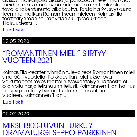
ajassa, matkailijoita ajassa ja paikassa, mielen matkaa,
meidän matkamme ymmärtämään mentaalisesti eri
tavalla rakentunutta aikakautta. Torstaina 24. syyskuuta
teemme matkan Romanttiseen mieleen, Kolmas Tila -
teatteriryhmän seuraavaan suurproduktioon.
Tilaisuudessa ...
Lue lisää
12.05.2020
”ROMANTTINEN MIELI” SIIRTYY
VUOTEEN 2021
Kolmas Tila -teatteriryhmän tuleva teos Romanttinen mieli
siirretään vuodella. Poikkeustilan rajoitukset ovat
vaikuttaneet myös teatterin työskentelyyn, ja teosta ei
olla voitu harjoitella suunnitellusti. Kolmannen Tilan hallitus
on siksi päättänyt siirtää tuotannon ensi-iltaa ensi
vuoteen. Kolmannen Tilan ...
Lue lisää
06.02.2020
MIKSI 1800-LUVUN TURKU?
DRAMATURGI SEPPO PARKKINEN