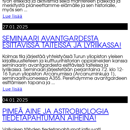
työn etiikkaa ja aktivismia sekä mantereen paikkaa ja
merkitystä planeettamme elämälle ja sen historialle,
myös sen ...
Lue lisää
27.01.2025
SEMINAARI AVANTGARDESTA
ESITTÄVISSÄ TAITEISSA JA LYRIIKASSA!
Kolmas tila järjestää yhteistyössä Turun yliopiston yleisen
kirjallisuustieteen ja kulttuurihistorian oppiaineiden kanssa
seminaarin avantgardesta esittävissä taiteissa ja
lyriikassa. Seminaari järjestetään perjantaina 7.2. klo 12-
16 Turun yliopiston Arcanumissa (Arcanuminkuja 1),
seminaarihuoneessa A355. Perehdymme avantgardeen
esittämisen tapana ja ...
Lue lisää
04.01.2025
PIMEÄ AINE JA ASTROBIOLOGIA
TIEDETAPAHTUMAN AIHEINA!
Valkoisen tähden tiedetapahtumat jatkuvat!