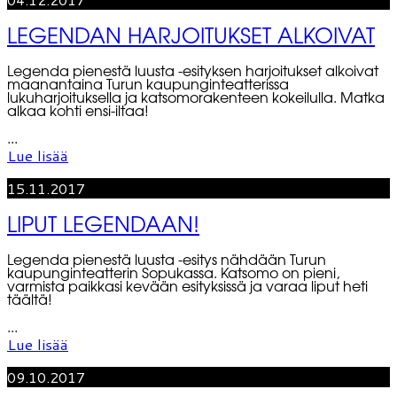
LEGENDAN HARJOITUKSET ALKOIVAT
Legenda pienestä luusta -esityksen harjoitukset alkoivat
maanantaina Turun kaupunginteatterissa
lukuharjoituksella ja katsomorakenteen kokeilulla. Matka
alkaa kohti ensi-iltaa!
...
Lue lisää
15.11.2017
LIPUT LEGENDAAN!
Legenda pienestä luusta -esitys nähdään Turun
kaupunginteatterin Sopukassa. Katsomo on pieni,
varmista paikkasi kevään esityksissä ja varaa liput heti
täältä!
...
Lue lisää
09.10.2017