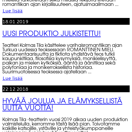
mielellä tarkoitetaan sekä millaisia tekijöitä liitetään
romantiikan ajan kirjallisuuteen, ajatusmaailmaan ...
Lue lisää
18.01.2019
UUSI PRODUKTIO JULKISTETTU!
Teatteri Kolmas Tila käsittelee varihaisromantiikan ajan
Turkua uudessa teoksessaan ROMANTTINEN MIELI.
Dokumentaarisuutta ja fiktiota yhdistävä teos tutkii
kaupunkitilaa, filosofisia kysymyksiä, monikielisyyttä,
paikan ja mielen kytköksiä, ääntä ja äänitilaa sekä
polyfoniaa ja monikerroksellista historiaa.
Suurimuotoisessa teoksessa ajatellaan ...
Lue lisää
22.12.2018
HYVÄÄ JOULUA JA ELÄMYKSELLISTÄ
UUTTA VUOTTA!
Kolmas Tila -teatterin vuosi 2019 alkaa uuden produktion
valmistelulla, kerromme tästä lisää pian. Toivotamme
kaikille katsojille, ystäville ja yhteistyökumppaneille