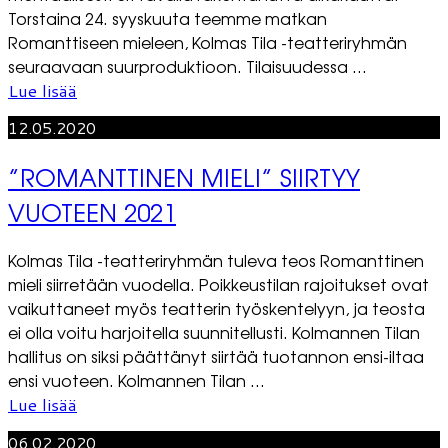
Torstaina 24. syyskuuta teemme matkan
Romanttiseen mieleen, Kolmas Tila -teatteriryhmän
seuraavaan suurproduktioon. Tilaisuudessa ...
Lue lisää
12.05.2020
”ROMANTTINEN MIELI” SIIRTYY
VUOTEEN 2021
Kolmas Tila -teatteriryhmän tuleva teos Romanttinen
mieli siirretään vuodella. Poikkeustilan rajoitukset ovat
vaikuttaneet myös teatterin työskentelyyn, ja teosta
ei olla voitu harjoitella suunnitellusti. Kolmannen Tilan
hallitus on siksi päättänyt siirtää tuotannon ensi-iltaa
ensi vuoteen. Kolmannen Tilan ...
Lue lisää
06.02.2020