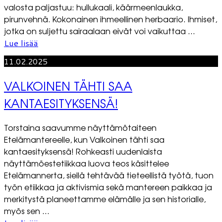
valosta paljastuu: hullukaali, käärmeenlaukka,
pirunvehnä. Kokonainen ihmeellinen herbaario. Ihmiset,
jotka on suljettu sairaalaan eivät voi vaikuttaa ...
Lue lisää
11.02.2025
VALKOINEN TÄHTI SAA
KANTAESITYKSENSÄ!
Torstaina saavumme näyttämötaiteen
Etelämantereelle, kun Valkoinen tähti saa
kantaesityksensä! Rohkeasti uudenlaista
näyttämöestetiikkaa luova teos käsittelee
Etelämannerta, siellä tehtävää tieteellistä työtä, tuon
työn etiikkaa ja aktivismia sekä mantereen paikkaa ja
merkitystä planeettamme elämälle ja sen historialle,
myös sen ...