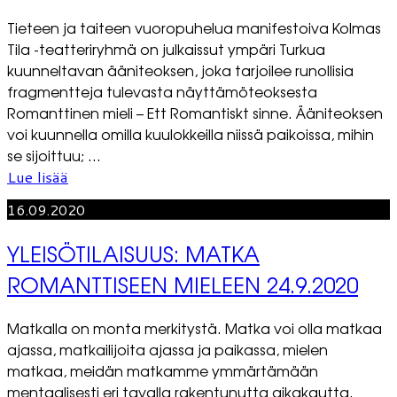
Tieteen ja taiteen vuoropuhelua manifestoiva Kolmas
Tila -teatteriryhmä on julkaissut ympäri Turkua
kuunneltavan ääniteoksen, joka tarjoilee runollisia
fragmentteja tulevasta näyttämöteoksesta
Romanttinen mieli – Ett Romantiskt sinne. Ääniteoksen
voi kuunnella omilla kuulokkeilla niissä paikoissa, mihin
se sijoittuu; ...
Lue lisää
16.09.2020
YLEISÖTILAISUUS: MATKA
ROMANTTISEEN MIELEEN 24.9.2020
Matkalla on monta merkitystä. Matka voi olla matkaa
ajassa, matkailijoita ajassa ja paikassa, mielen
matkaa, meidän matkamme ymmärtämään
mentaalisesti eri tavalla rakentunutta aikakautta.