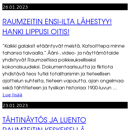
26.01.2023
RAUMZEITIN ENSI-ILTA LÄHESTYY!
HANKI LIPPUSI OITIS!
”Kaikki galaksit etääntyvät meistä. Katsoittepa minne
tahansa taivaalla.” Ääni-, video- ja näyttämötaide
yhdistyvät Raumzeitissa poikkeukselliseksi
kokonaisuudeksi. Dokumentaarisuutta ja fiktiota
yhdistävä teos tutkii totalitarismin ja tieteellisen
ajattelun suhteita, tieteen vapautta, ajan ongelmaa
sekä tähtitieteen ja fysiikan historiaa 1900-luvun ...
Lue lisää
23.01.2023
TÄHTINÄYTÖS JA LUENTO
RAUMZEITIN KESKEISELLÄ