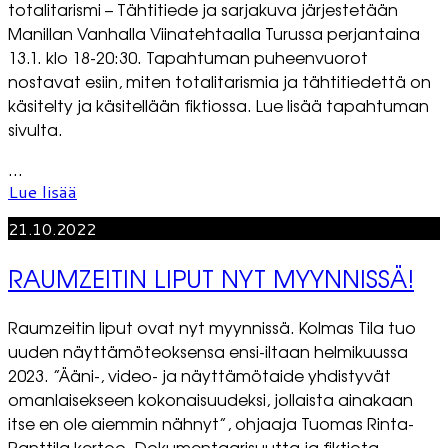
totalitarismi – Tähtitiede ja sarjakuva järjestetään
Manillan Vanhalla Viinatehtaalla Turussa perjantaina
13.1. klo 18-20:30. Tapahtuman puheenvuorot
nostavat esiin, miten totalitarismia ja tähtitiedettä on
käsitelty ja käsitellään fiktiossa. Lue lisää tapahtuman
sivulta.
...
Lue lisää
21.10.2022
RAUMZEITIN LIPUT NYT MYYNNISSÄ!
Raumzeitin liput ovat nyt myynnissä. Kolmas Tila tuo
uuden näyttämöteoksensa ensi-iltaan helmikuussa
2023. ”Ääni-, video- ja näyttämötaide yhdistyvät
omanlaisekseen kokonaisuudeksi, jollaista ainakaan
itse en ole aiemmin nähnyt”, ohjaaja Tuomas Rinta-
Panttila kertoo. Dokumentaarisuutta ja fiktiota