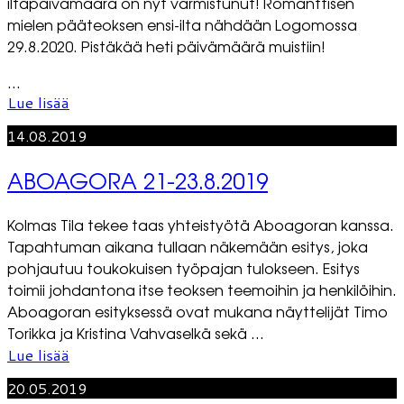
iltapäivämäärä on nyt varmistunut! Romanttisen
mielen pääteoksen ensi-ilta nähdään Logomossa
29.8.2020. Pistäkää heti päivämäärä muistiin!
...
Lue lisää
14.08.2019
ABOAGORA 21-23.8.2019
Kolmas Tila tekee taas yhteistyötä Aboagoran kanssa.
Tapahtuman aikana tullaan näkemään esitys, joka
pohjautuu toukokuisen työpajan tulokseen. Esitys
toimii johdantona itse teoksen teemoihin ja henkilöihin.
Aboagoran esityksessä ovat mukana näyttelijät Timo
Torikka ja Kristina Vahvaselkä sekä ...
Lue lisää
20.05.2019