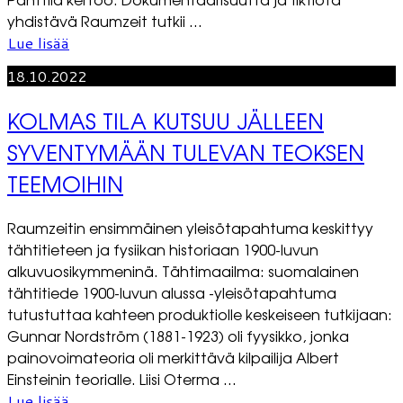
yhdistävä Raumzeit tutkii ...
Lue lisää
18.10.2022
KOLMAS TILA KUTSUU JÄLLEEN
SYVENTYMÄÄN TULEVAN TEOKSEN
TEEMOIHIN
Raumzeitin ensimmäinen yleisötapahtuma keskittyy
tähtitieteen ja fysiikan historiaan 1900-luvun
alkuvuosikymmeninä. Tähtimaailma: suomalainen
tähtitiede 1900-luvun alussa -yleisötapahtuma
tutustuttaa kahteen produktiolle keskeiseen tutkijaan:
Gunnar Nordström (1881-1923) oli fyysikko, jonka
painovoimateoria oli merkittävä kilpailija Albert
Einsteinin teorialle. Liisi Oterma ...
Lue lisää