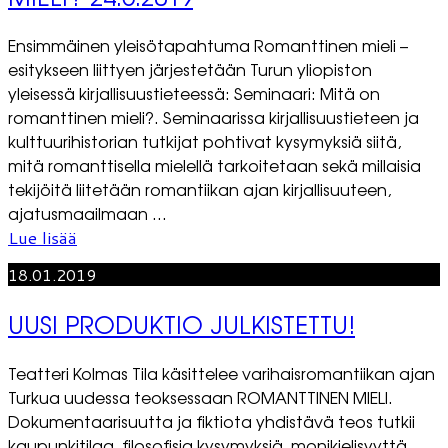
Ensimmäinen yleisötapahtuma Romanttinen mieli –
esitykseen liittyen järjestetään Turun yliopiston
yleisessä kirjallisuustieteessä: Seminaari: Mitä on
romanttinen mieli?. Seminaarissa kirjallisuustieteen ja
kulttuurihistorian tutkijat pohtivat kysymyksiä siitä,
mitä romanttisella mielellä tarkoitetaan sekä millaisia
tekijöitä liitetään romantiikan ajan kirjallisuuteen,
ajatusmaailmaan ...
Lue lisää
18.01.2019
UUSI PRODUKTIO JULKISTETTU!
Teatteri Kolmas Tila käsittelee varihaisromantiikan ajan
Turkua uudessa teoksessaan ROMANTTINEN MIELI.
Dokumentaarisuutta ja fiktiota yhdistävä teos tutkii
kaupunkitilaa, filosofisia kysymyksiä, monikielisyyttä,