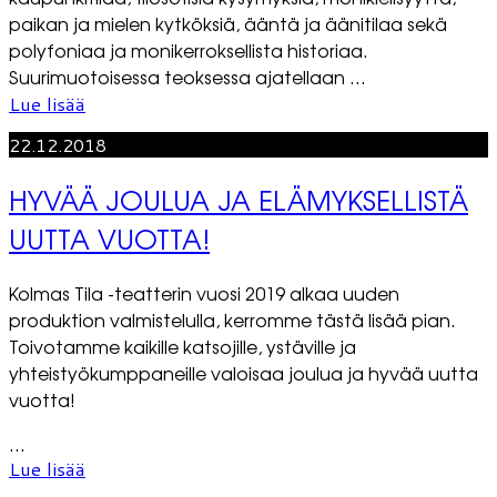
paikan ja mielen kytköksiä, ääntä ja äänitilaa sekä
polyfoniaa ja monikerroksellista historiaa.
Suurimuotoisessa teoksessa ajatellaan ...
Lue lisää
22.12.2018
HYVÄÄ JOULUA JA ELÄMYKSELLISTÄ
UUTTA VUOTTA!
Kolmas Tila -teatterin vuosi 2019 alkaa uuden
produktion valmistelulla, kerromme tästä lisää pian.
Toivotamme kaikille katsojille, ystäville ja
yhteistyökumppaneille valoisaa joulua ja hyvää uutta
vuotta!
...
Lue lisää