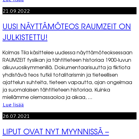
21.09.2022
UUSI NÄYTTÄMÖTEOS RAUMZEIT ON
JULKISTETTU!
Kolmas Tila käsittelee uudessa näyttämöteoksessaan
RAUMZEIT fysiikan ja tähtitieteen historiaa 1900-luvun
alkuvuosikymmenillä. Dokumentaarisuutta ja fiktiota
yhdistävä teos tutkii totalitarismin ja tieteellisen
ajattelun suhteita, tieteen vapautta, ajan ongelmaa
ja suomalaisen tähtitieteen historiaa. Kuinka
miellämme olemassaoloa ja aikaa, ...
Lue lisää
26.07.2021
LIPUT OVAT NYT MYYNNISSÄ –