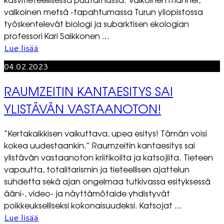
valkoinen metsä -tapahtumassa Turun yliopistossa
työskentelevät biologi ja subarktisen ekologian
professori Kari Saikkonen ...
Lue lisää
04.02.2023
RAUMZEITIN KANTAESITYS SAI
YLISTÄVÄN VASTAANOTON!
”Kertakaikkisen vaikuttava, upea esitys! Tämän voisi
kokea uudestaankin.” Raumzeitin kantaesitys sai
ylistävän vastaanoton kriitikoilta ja katsojilta. Tieteen
vapautta, totalitarismin ja tieteellisen ajattelun
suhdetta sekä ajan ongelmaa tutkivassa esityksessä
ääni-, video- ja näyttämötaide yhdistyvät
poikkeukselliseksi kokonaisuudeksi. Katsojat ...
Lue lisää