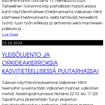
saa ensi-iltansa torstaina 13. helmikuuta 2025.
Taiteellinen työryhmä käy parhaillaan harjoituksissa
kohti näyttämötaiteen Etelämannerta.Valkoinen tähti
käsittelee Etelämannerta, siellä tehtävää tieteellistä
työtä, tuon työn etiikkaa ja aktivismia sekä mantereen
paikkaa ja ...
Lue lisää
15.10.2024
YLEISÖLUENTO JA
ORKIDEAKIERROKSIA
KASVITIETEELLISESSÄ PUUTARHASSA!
Tulevan näyttämöteoksemme Valkoinen tähti
teemoihin syvennytään Valkoinen manner, valkoinen
metsä -tiedetapahtumassa tiistaina 22.10. klo 17-20!
Tapahtuma järjestetään Turun yliopiston
kasvitieteellisessä puutarhassa. Valkoinen manner,