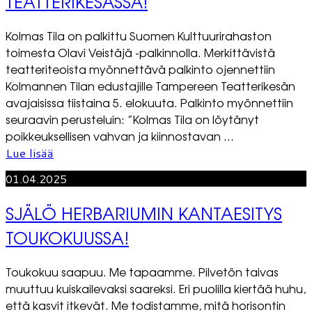
TEATTERIKESÄSSÄ!
Kolmas Tila on palkittu Suomen Kulttuurirahaston
toimesta Olavi Veistäjä -palkinnolla. Merkittävistä
teatteriteoista myönnettävä palkinto ojennettiin
Kolmannen Tilan edustajille Tampereen Teatterikesän
avajaisissa tiistaina 5. elokuuta. Palkinto myönnettiin
seuraavin perusteluin: ”Kolmas Tila on löytänyt
poikkeuksellisen vahvan ja kiinnostavan ...
Lue lisää
01.04.2025
SJÄLÖ HERBARIUMIN KANTAESITYS
TOUKOKUUSSA!
Toukokuu saapuu. Me tapaamme. Pilvetön taivas
muuttuu kuiskailevaksi saareksi. Eri puolilla kiertää huhu,
että kasvit itkevät. Me todistamme, mitä horisontin