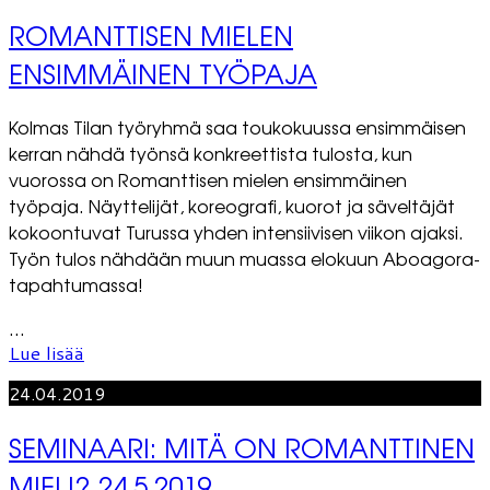
ROMANTTISEN MIELEN
ENSIMMÄINEN TYÖPAJA
Kolmas Tilan työryhmä saa toukokuussa ensimmäisen
kerran nähdä työnsä konkreettista tulosta, kun
vuorossa on Romanttisen mielen ensimmäinen
työpaja. Näyttelijät, koreografi, kuorot ja säveltäjät
kokoontuvat Turussa yhden intensiivisen viikon ajaksi.
Työn tulos nähdään muun muassa elokuun Aboagora-
tapahtumassa!
...
Lue lisää
24.04.2019
SEMINAARI: MITÄ ON ROMANTTINEN
MIELI? 24.5.2019